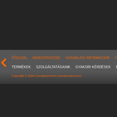
FŐOLDAL
BEMUTATKOZÁS
VÁSÁRLÁSI INFORMÁCIÓK
TERMÉKEK
SZOLGÁLTATÁSAINK
GYAKORI KÉRDÉSEK
Copyright © 2026 Csempecentrum csempecentrum.eu