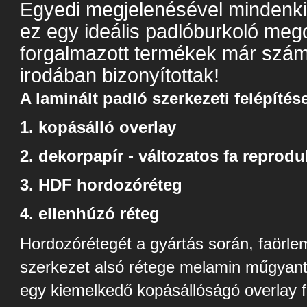
Egyedi megjelenésével mindenki
ez egy ideális padlóburkoló mego
forgalmazott termékek már szá
irodában bizonyítottak!
A laminált padló szerkezeti felépítés
1. kopásálló overlay
2. dekorpapír - változatos fa reprodu
3. HDF hordozóréteg
4. ellenhúzó réteg
Hordozórétegét a gyártás során, faörlem
szerkezet alsó rétege melamin műgyanta
egy kiemelkedő kopásállóságó overlay fó