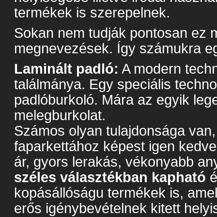
termékek is szerepelnek.
Sokan nem tudják pontosan ez mi
megnevezések. Így számukra egy
Laminált padló:
A modern techn
találmánya. Egy speciális techno
padlóburkoló. Mára az egyik lege
melegburkolat.
Számos olyan tulajdonsága van, 
faparkettához képest igen kedve
ár, gyors lerakás, vékonyabb a
széles választékban kapható
é
kopásállóságu termékek is, ame
erős igénybevételnek kitett hely