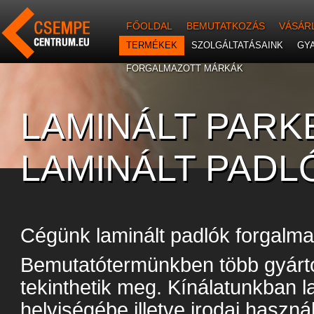
FŐOLDAL
BEMUTATKOZÁS
VÁSÁR
TERMÉKEK
SZOLGÁLTATÁSAINK
GY
FORGALMAZOTT MÁRKÁK
LAMINÁLT PARK
LAMINÁLT PADL
Cégünk laminált padlók forgalmaz
Bemutatótermünkben több gyártó
tekinthetik meg. Kínálatunkban 
helyiségébe illetve irodai haszná