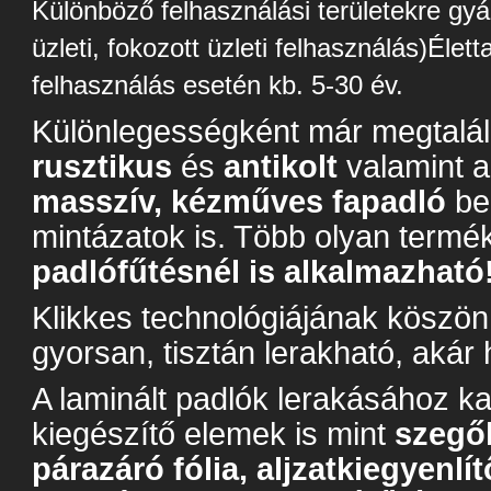
Különböző felhasználási területekre gyár
üzleti, fokozott üzleti felhasználás)Élet
felhasználás esetén kb. 5-30 év.
Különlegességként már megtalá
rusztikus
és
antikolt
valamint 
masszív, kézműves fapadló
be
mintázatok is. Több olyan termé
padlófűtésnél is alkalmazható
Klikkes technológiájának köszö
gyorsan, tisztán lerakható, akár h
A laminált padlók lerakásához 
kiegészítő elemek is mint
szegől
párazáró fólia, aljzatkiegyenlí