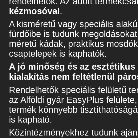
rendelhetők. Az adott termékcsa
kézmosóval
.
A kisméretű vagy speciális alakú
fürdőibe is tudunk megoldásokat
méretű kádak, praktikus mosdók, 
csaptelepek is kaphatók.
A jó minőség és az esztétikus
kialakítás nem feltétlenül pár
Rendelhetők speciális felületű te
az Alföldi gyár EasyPlus felülete
termék könnyebb tisztíthatóságát. 
is kapható.
Közintézményekhez tudunk aján