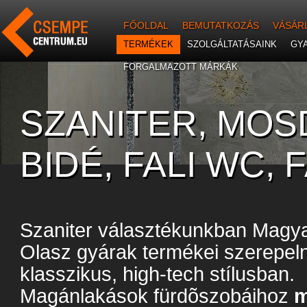
FŐOLDAL
BEMUTATKOZÁS
VÁSÁR
TERMÉKEK
SZOLGÁLTATÁSAINK
GY
FORGALMAZOTT MÁRKÁK
SZANITER, MOS
BIDÉ, FALI WC, F
Szaniter választékunkban Magyar
Olasz gyárak termékei szerepel
klasszikus, high-tech stílusban.
Magánlakások fürdõszobáihoz
m