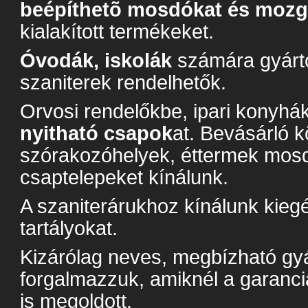
beépíthetõ mosdókat és mozg
kialakított termékeket.
Óvodák, iskolák
számára gyárto
szaniterek rendelhetők.
Orvosi rendelőkbe, ipari konyhá
nyitható csapok
at. Bevásárló 
szórakozóhelyek, éttermek mos
csaptelepeket kínálunk.
A szaniterárukhoz kínálunk kiegé
tartályokat.
Kizárólag neves, megbízható gyá
forgalmazzuk, amiknél a garanciá
is megoldott.