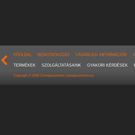
FŐOLDAL
BEMUTATKOZÁS
VÁSÁRLÁSI INFORMÁCIÓK
TERMÉKEK
SZOLGÁLTATÁSAINK
GYAKORI KÉRDÉSEK
Copyright © 2026 Csempecentrum csempecentrum.eu