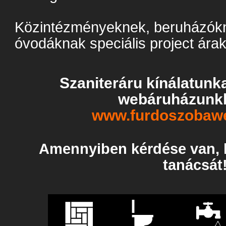
Közintézményeknek, beruházókn
óvodáknak speciális project árak
Szaniteráru kínálatunk
webáruházunkb
www.furdoszobaw
Amennyiben kérdése van, k
tanácsát