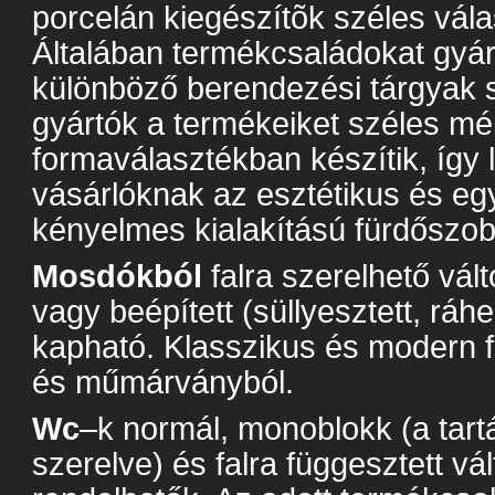
porcelán kiegészítõk széles vál
Általában termékcsaládokat gyár
különböző berendezési tárgyak s
gyártók a termékeiket széles mé
formaválasztékban készítik, így
vásárlóknak az esztétikus és eg
kényelmes kialakítású fürdőszob
Mosdókból
falra szerelhető vál
vagy beépített (süllyesztett, ráhe
kapható. Klasszikus és modern 
és műmárványból.
Wc
–k normál, monoblokk (a tar
szerelve) és falra függesztett vá