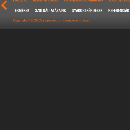
FŐOLDAL
BEMUTATKOZÁS
VÁSÁRLÁSI INFORMÁCIÓK
HÁZHOZSZÁLL
TERMÉKEK
SZOLGÁLTATÁSAINK
GYAKORI KÉRDÉSEK
REFERENCIÁK
Copyright © 2026 Csempecentrum csempecentrum.eu