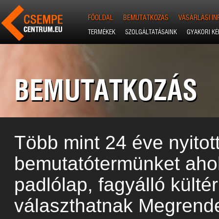
FŐOLDAL
BEMUTATKOZÁS
VÁSÁRLÁSI I
TERMÉKEK
SZOLGÁLTATÁSAINK
GYAKORI K
BEMUTATKOZÁS
Több mint 24 éve nyitot
bemutatótermünket aho
padlólap, fagyálló külté
választhatnak Megrende