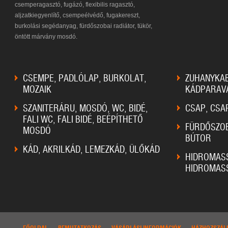
csemperagasztó, fugázó, flexibilis ragasztó,
aljzatkiegyenlítő, csempeélvédő, fugakereszt,
burkolási segédanyag, fürdőszobai radiátor, tükör,
öntött márvány mosdó.
CSEMPE, PADLÓLAP, BURKOLAT,
ZUHANYKAB
MOZAIK
KÁDPARAV
SZANITERÁRU, MOSDÓ, WC, BIDÉ,
CSAP, CSA
FALI WC, FALI BIDÉ, BEÉPÍTHETŐ
FÜRDŐSZOB
MOSDÓ
BÚTOR
KÁD, AKRILKÁD, LEMEZKÁD, ÜLŐKÁD
HIDROMAS
HIDROMAS