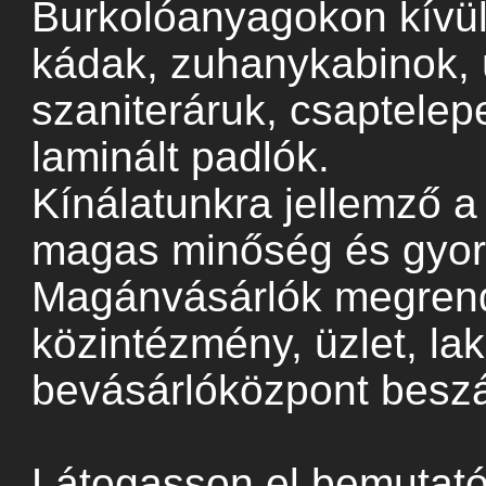
Burkolóanyagokon kívül
kádak, zuhanykabinok, 
szaniteráruk, csaptele
laminált padlók.
Kínálatunkra jellemző a
magas minőség és gyors 
Magánvásárlók megrend
közintézmény, üzlet, la
bevásárlóközpont beszál
Látogasson el bemutat