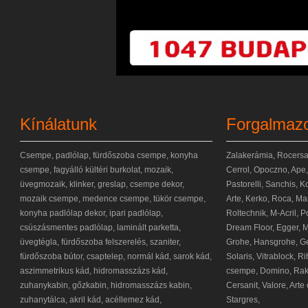
Kínálatunk
Forgalmazo
Csempe, padlólap, fürdőszoba csempe, konyha
Zalakerámia, Rocersa,
csempe, fagyálló kültéri burkolat, mozaik,
Cerrol, Opoczno, Ape
üvegmozaik, klinker, greslap, csempe dekor,
Pastorelli, Sanchis, K
mozaik csempe, medence csempe, tükör csempe,
Arte, Kerko, Roca, Ma
konyha padlólap dekor, ipari padlólap,
Roltechnik, M-Acril, 
csúszásmentes padlólap, laminált parketta,
Dream Floor, Egger, Ma
üvegtégla, fürdőszoba felszerelés, szaniter,
Grohe, Hansgrohe, Ge
fürdőszoba bútor, csaptelep, normál kád, sarok kád,
Solaris, Vitrablock, 
aszimmetrikus kád, hidromasszázs kád,
csempe, Domino, Rako
zuhanykabin, gőzkabin, hidromasszázs kabin,
Cersanit, Valore, Arte
zuhanytálca, akril kád, acéllemez kád,
Stargres,