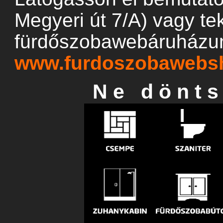
Megyeri út 7/A) vagy te
fürdőszobawebáruházun
www.furdoszobawebs
N e d ö n t s 