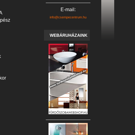
E-mail:
A
info@csempecentrum.hu
épész
WEBÁRUHÁZAINK
k
kor