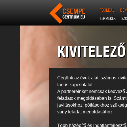
FŐOLDAL
BEM
TERMÉKEK
SZO
KIVITELEZ
Cégünk az évek alatt számos kivitel
tartós kapcsolatot.
A partnereinket nemcsak kedvező á
feladatok megoldásában is. Számtal
javításokhoz, pótlásokhoz szüksé
vagy feladat megoldásához.
Több házépítő és ingatlanfejlesztő