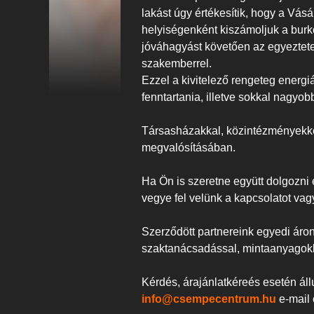
lakást úgy értékesítik, hogy a Vás
helyiségenként kiszámoljuk a burko
jóváhagyást követően az egyeztetet
szakemberrel.
Ezzel a kivitelező rengeteg energi
fenntartania, illetve sokkal nagyo
Társasházakkal, közintézményekke
megvalósításában.
Ha Ön is szeretne együtt dolgozni 
vegye fel velünk a kapcsolatot vag
Szerződött partnereink egyedi áro
szaktanácsadással, mintaanyagokk
Kérdés, árajánlatkéreés esetén ál
info@csempecentrum.hu
e-mail 