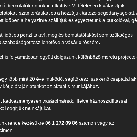
árlót bemutatótermünkbe elküldve Mi tételesen kiválasztjuk,
latokat, szaniterárukat és a hozzájuk tartozó segédanyagokat. 
t időben a helyszínre szállítjuk és egyeztetünk a burkolóval, g
át, időt és pénzt takarít meg és bemutatólakást sem szükséges
bb szabadságot tesz lehetővé a vásárló részére.
l is folyamatosan együtt dolguzunk különböző méretű projecte
egy több mint 20 éve működő, segítőkész, szakértő csapattal ak
y kérje árajánlatunkat az aktuális munkájához.
n, kedvezményesen vásárolhatnak, illetve házhoszállítással,
al segítjük munkájukat.
lunk rendelkezésükre
06 1 272 09 86
számon vagy az
címen.