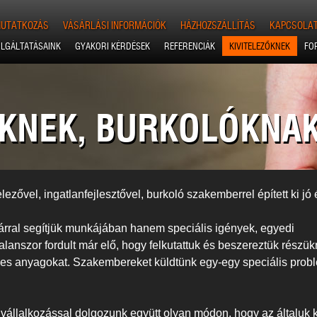
UTATKOZÁS
VÁSÁRLÁSI INFORMÁCIÓK
HÁZHOZSZÁLLÍTÁS
KAPCSOLA
LGÁLTATÁSAINK
GYAKORI KÉRDÉSEK
REFERENCIÁK
KIVITELEZŐKNEK
FO
ŐKNEK, BURKOLÓKNA
ezővel, ingatlanfejlesztővel, burkoló szakemberrel épített ki jó 
rral segítjük munkájában hanem speciális igények, egyedi
anszor fordult már elő, hogy felkutattuk és beszereztük részük
ges anyagokat. Szakembereket küldtünk egy-egy speciális prob
 vállalkozással dolgozunk együtt olyan módon, hogy az általuk k