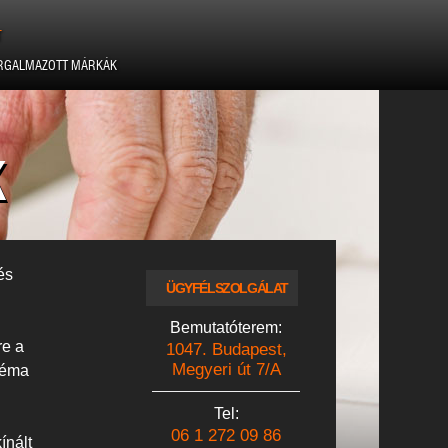
T
RGALMAZOTT MÁRKÁK
K
és
ÜGYFÉLSZOLGÁLAT
Bemutatóterem:
re a
1047. Budapest,
Megyeri út 7/A
léma
Tel:
06 1 272 09 86
ínált