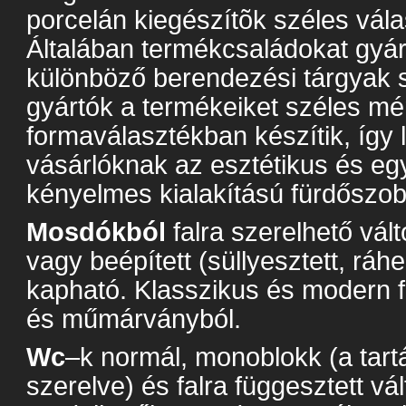
porcelán kiegészítõk széles vál
Általában termékcsaládokat gyár
különböző berendezési tárgyak s
gyártók a termékeiket széles mé
formaválasztékban készítik, így
vásárlóknak az esztétikus és eg
kényelmes kialakítású fürdőszob
Mosdókból
falra szerelhető vál
vagy beépített (süllyesztett, ráhe
kapható. Klasszikus és modern 
és műmárványból.
Wc
–k normál, monoblokk (a tar
szerelve) és falra függesztett vá