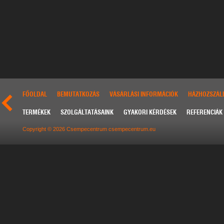
FŐOLDAL
BEMUTATKOZÁS
VÁSÁRLÁSI INFORMÁCIÓK
HÁZHOZSZÁLL
TERMÉKEK
SZOLGÁLTATÁSAINK
GYAKORI KÉRDÉSEK
REFERENCIÁK
Copyright © 2026 Csempecentrum csempecentrum.eu