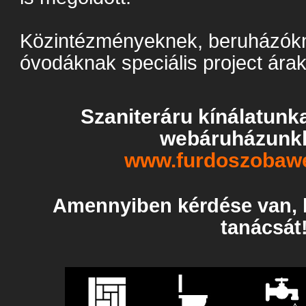
Közintézményeknek, beruházókn
óvodáknak speciális project árak
Szaniteráru kínálatunk
webáruházunkb
www.furdoszobaw
Amennyiben kérdése van, k
tanácsát