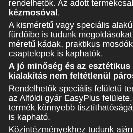
rendelhetők. Az adott termékcsa
kézmosóval
.
A kisméretű vagy speciális alakú
fürdőibe is tudunk megoldásokat
méretű kádak, praktikus mosdók, 
csaptelepek is kaphatók.
A jó minőség és az esztétikus
kialakítás nem feltétlenül pár
Rendelhetők speciális felületű te
az Alföldi gyár EasyPlus felülete
termék könnyebb tisztíthatóságát. 
is kapható.
Közintézményekhez tudunk aján