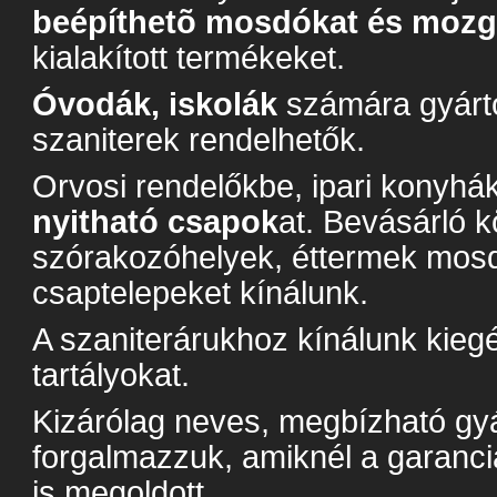
beépíthetõ mosdókat és mozg
kialakított termékeket.
Óvodák, iskolák
számára gyárto
szaniterek rendelhetők.
Orvosi rendelőkbe, ipari konyhá
nyitható csapok
at. Bevásárló 
szórakozóhelyek, éttermek mos
csaptelepeket kínálunk.
A szaniterárukhoz kínálunk kiegé
tartályokat.
Kizárólag neves, megbízható gyá
forgalmazzuk, amiknél a garanciá
is megoldott.