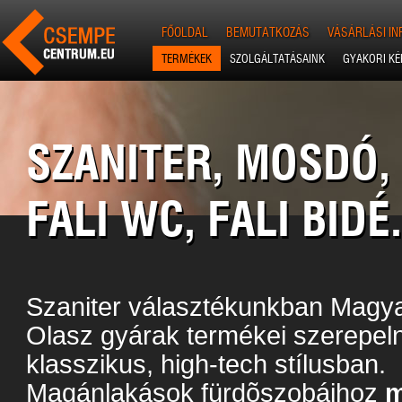
FŐOLDAL
BEMUTATKOZÁS
VÁSÁRLÁSI I
TERMÉKEK
SZOLGÁLTATÁSAINK
GYAKORI K
SZANITER, MOSDÓ, 
FALI WC, FALI BIDÉ
Szaniter választékunkban Magyar
Olasz gyárak termékei szerepel
klasszikus, high-tech stílusban.
Magánlakások fürdõszobáihoz
m