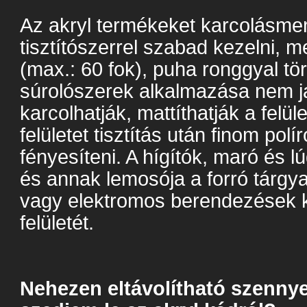
Az akryl termékeket karcolásmen
tisztítószerrel szabad kezelni, me
(max.: 60 fok), puha ronggyal tö
súrolószerek alkalmazása nem ja
karcolhatják, mattíthatják a felü
felületet tisztítás után finom pol
fényesíteni. A hígítók, maró és 
és annak lemosója a forró tárgyak
vagy elektromos berendezések k
felületét.
Nehezen eltávolítható szenny