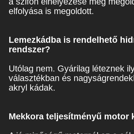
a szifon elhelyezése még megold
elfolyása is megoldott.
Lemezkádba is rendelhető hi
rendszer?
Utólag nem. Gyárilag léteznek i
választékban és nagyságrendekk
akryl kádak.
Mekkora teljesítményű motor 