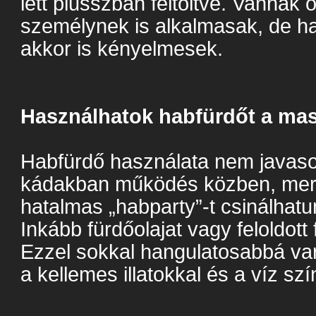
lett plusszban feltöltve. Vannak
személynek is alkalmasak, de ha
akkor is kényelmesek.
Használhatok habfürdőt a m
Habfürdő használata nem javaso
kádakban működés közben, mert p
hatalmas „habparty”-t csinálhat
Inkább fürdőolajat vagy feloldott
Ezzel sokkal hangulatosabbá var
a kellemes illatokkal és a víz szí