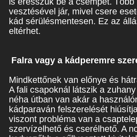
is eresszük be a csempét. Több g
vesztésével jár, mivel csere ese
kád sérülésmentesen. Ez az állá
eltérhet.
Falra vagy a kádperemre szere
Mindkettőnek van előnye és hát
A fali csapoknál látszik a zuhan
néha útban van akár a használó
kádparaván felszerelését hiúsítj
viszont probléma van a csaptel
szervízelhető és cserélhető. A n