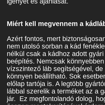
igényét és ajánlását.
Miért kell megvennem a kádlá
Azért fontos, mert biztonságos
nem utolsó sorban a kád fenékl
nélkül csak a kádhoz adott gyári
beépítés. Nemcsak könnyebben 
vízszintező láb segítségével, d
könnyen beállítható. Sok esetbe
előlap tartója is. A legtöbb gyárt
lábbal szerelik a terméket az a 
jár. Ez megfontolandó dolog, ho