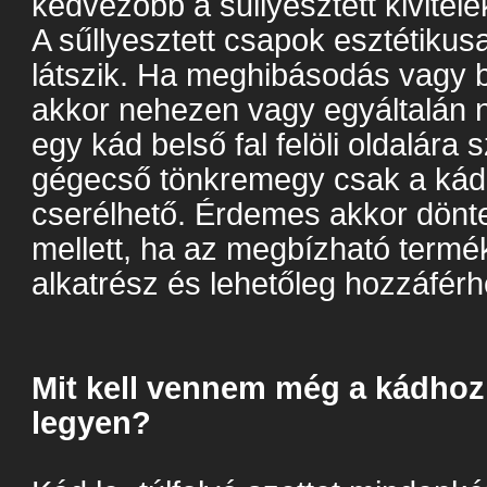
kedvezőbb a sűllyesztett kivitele
A sűllyesztett csapok esztétiku
látszik. Ha meghibásodás vagy b
akkor nehezen vagy egyáltalán 
egy kád belső fal felöli oldalára 
gégecső tönkremegy csak a kád 
cserélhető. Érdemes akkor dönte
mellett, ha az megbízható termé
alkatrész és lehetőleg hozzáférhe
Mit kell vennem még a kádhoz
legyen?