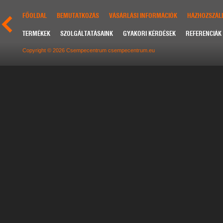
FŐOLDAL
BEMUTATKOZÁS
VÁSÁRLÁSI INFORMÁCIÓK
HÁZHOZSZÁLL
TERMÉKEK
SZOLGÁLTATÁSAINK
GYAKORI KÉRDÉSEK
REFERENCIÁK
Copyright © 2026 Csempecentrum csempecentrum.eu