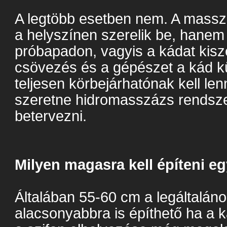
A legtöbb esetben nem. A mass
a helyszínen szerelik be, hane
próbapadon, vagyis a kádat kisze
csövezés és a gépészet a kád kü
teljesen körbejárhatónak kell len
szeretne hidromasszázs rendsze
betervezni.
Milyen magasra kell építeni e
Általában 55-60 cm a legáltalá
alacsonyabbra is építhető ha a k