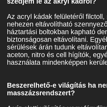
szedjem le az akryl kádról?
Az acryl kádak felületéről filctoll
nehezen eltávolítható szennyező
háztartási boltokban kapható den
biztonságosan eltávolítani. Egy
sérülések árán tudunk eltávolít
aceton, nitro és cell hígítók, eg
használata mindenképpen kerüle
Beszerelhető-e világítás ha n
masszázsrendszert?