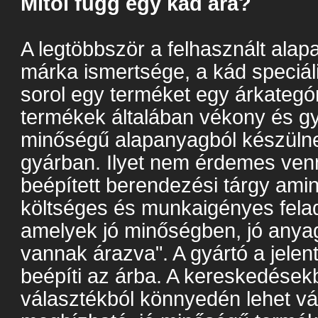
Mitől függ egy kád ára?
A legtöbbször a felhasznált alap
márka ismertsége, a kád speciál
sorol egy terméket egy árkategó
termékek általában vékony és g
minőségű alapanyagból készülne
gyárban. Ilyet nem érdemes venn
beépített berendezési tárgy amin
költséges és munkaigényes fela
amelyek jó minőségben, jó anyag
vannak árazva". A gyártó a jelen
beépíti az árba. A kereskedések
választékból könnyedén lehet vál