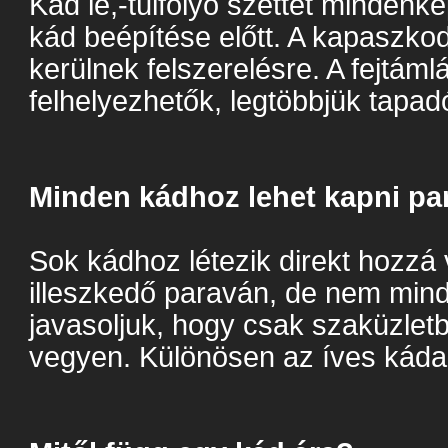
Kád le,-túlfolyó szettet minden
kád beépítése előtt. A kapaszkod
kerülnek felszerelésre. A fejtámlá
felhelyezhetők, legtöbbjük tapa
Minden kádhoz lehet kapni pa
Sok kádhoz létezik direkt hozzá
illeszkedő paraván, de nem mi
javasoljuk, hogy csak szaküzletb
vegyen. Különösen az íves káda