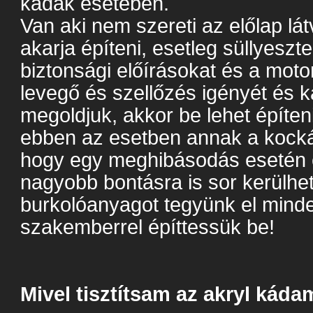
kádak esetében.
Van aki nem szereti az előlap lá
akarja építeni, esetleg süllyeszt
biztonsági előírásokat és a mot
levegő és szellőzés igényét és 
megoldjuk, akkor be lehet építe
ebben az esetben annak a kockáz
hogy egy meghibásodás esetén 
nagyobb bontásra is sor kerülhet
burkolóanyagot tegyünk el mind
szakemberrel építtessük be!
Mivel tisztítsam az akryl káda