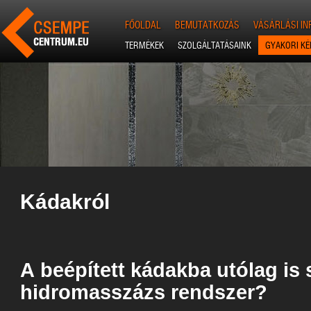
FŐOLDAL
BEMUTATKOZÁS
VÁSÁRLÁSI I
TERMÉKEK
SZOLGÁLTATÁSAINK
GYAKORI K
Kádakról
A
beépített kádakba utólag is 
hidromasszázs rendszer?