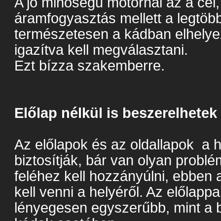
A jó minőségű motornál az a cél
áramfogyasztás mellett a legtöbb 
természetesen a kádban elhely
igazítva kell megválasztani.
Ezt bízza szakemberre.
Előlap nélkül is beszerelhete
Az előlapok és az oldallapok a 
biztosítják, bár van olyan probl
feléhez kell hozzányúlni, ebben 
kell venni a helyéről. Az előlappa
lényegesen egyszerűbb, mint a be