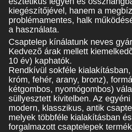
esztétikus legyen és összhangban
kiegészítőjével, hanem a megbí
problémamentes, halk működésév
a használata.
Csaptelep kínálatunk neves gyára
Kedvezõ árak mellett kiemelkedõ 
10 év) kaphatók.
Rendkívül sokféle kialakításban,
króm, fehér, arany, bronz), form
kétgombos, nyomógombos) válasz
süllyesztett kivitelben. Az egyén
modern, klasszikus, antik csapte
melyek többféle kialakításban é
forgalmazott csaptelepek termé