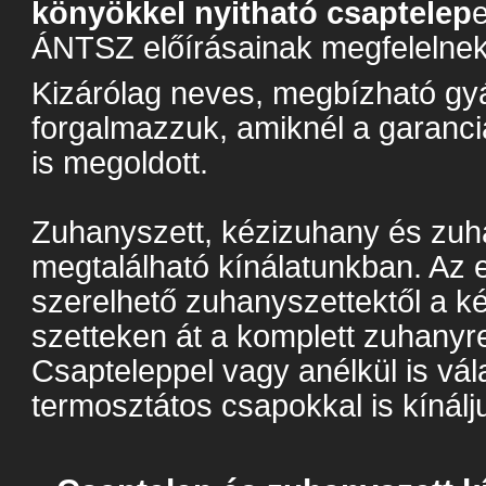
könyökkel nyitható csaptelep
ÁNTSZ előírásainak megfelelnek
Kizárólag neves, megbízható gyá
forgalmazzuk, amiknél a garanciá
is megoldott.
Zuhanyszett, kézizuhany és zuh
megtalálható kínálatunkban. Az
szerelhető zuhanyszettektől a 
szetteken át a komplett zuhanyr
Csapteleppel vagy anélkül is vál
termosztátos csapokkal is kínálj