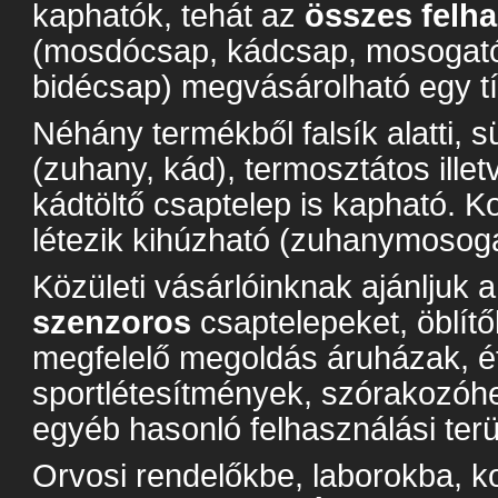
kaphatók, tehát az
összes felha
(mosdócsap, kádcsap, mosogat
bidécsap) megvásárolható egy tí
Néhány termékből falsík alatti, s
(zuhany, kád), termosztátos ille
kádtöltő csaptelep is kapható.
létezik kihúzható (zuhanymosoga
Közületi vásárlóinknak ajánljuk 
szenzoros
csaptelepeket, öblítő
megfelelő megoldás áruházak, é
sportlétesítmények, szórakozóh
egyéb hasonló felhasználási terü
Orvosi rendelőkbe, laborokba, 