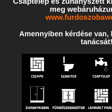
Csaptelep és zuhanyszett kí
meg webáruházun
www.furdoszobaw
Amennyiben kérdése van, k
tanácsát