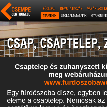
FŐOLDAL
BEMUTATKOZÁS
VÁSÁRLÁSI I
TERMÉKEK
SZOLGÁLTATÁSAINK
GYAKORI K
CSAP, CSAPTELEP,
Csaptelep és zuhanyszett kí
meg webáruházun
www.furdoszobaw
Egy fürdőszoba dísze, egyben le
eleme a csaptelep. Nemcsak az 